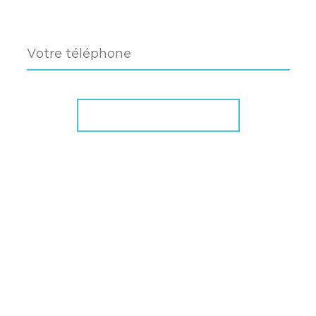
pour votre entreprise
Nous contacter
16 Boulevard du Général Faidherbe
49300 CHOLET